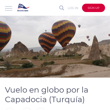
LOG IN
SIGN UP
auto
Loaded
:
Unmute
Captions
100.00%
Vuelo en globo por la
Capadocia (Turquía)