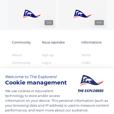
13:18
01:00
Community
Nous rejoindre
Informations
About
Sign up
Terms
Community
Log in
CGAU
The Explorers
App Store
Privacy
Welcome to The Explorers!
Foundation
Google Play
FAQ
Cookie management
Huawei App Gallery
Our partners
We use cookies or equivalent
Press
technology to store and/or access
information on your device. This personal information (such as
Contact
your browsing data and IP address) is used to measure content
performance, and learn more about our audience.