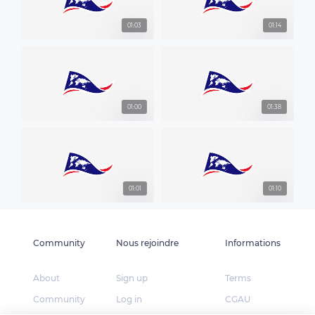
01:03
01:14
01:00
01:38
01:01
01:10
Community
Nous rejoindre
Informations
About
Sign up
Terms
Community
Log in
CGAU