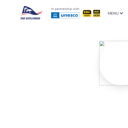
In partnership with
MENU