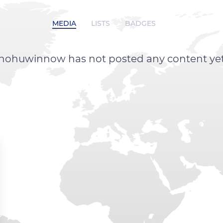
MEDIA
LISTS
BADGES
nohuwinnow has not posted any content ye