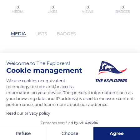
0
0
0
0
MEDIA
LIKES
VIEWS
BADGES
MEDIA
LISTS
BADGES
MANUAL DE TEORIA DE LA MENTE
Welcome to The Explorers!
PARA NIÑOS CON AUTISMO:
Cookie management
EJERCICIOS, MATERIALES Y
We use cookies or equivalent
ESTRATEGIAS.LAS PERSONAS
technology to store and/or access
PERCIBIMOS,SENTIMOS, PENSAMOS O
information on your device. This personal information (such as
CREEMOS DISTINTO (INCLUYE CD CON
your browsing data and IP address) is used to measure content
performance, and learn more about our audience.
EL CONTENIDO Y MATERIALES EN COL
leer el libro pdf has not posted any
Read our privacy policy
content yet
Consents certified by
Refuse
Choose
Agree