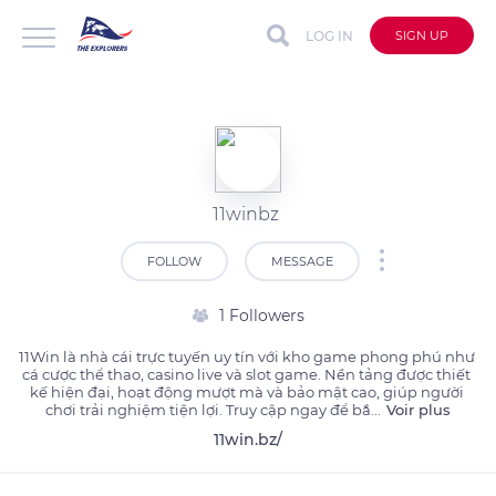
LOG IN
SIGN UP
11winbz
FOLLOW
MESSAGE
1 Followers
11Win là nhà cái trực tuyến uy tín với kho game phong phú như 
cá cược thể thao, casino live và slot game. Nền tảng được thiết 
kế hiện đại, hoạt động mượt mà và bảo mật cao, giúp người 
chơi trải nghiệm tiện lợi. Truy cập ngay để bắ
...
Voir plus
11win.bz/