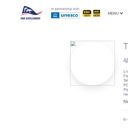
In partnership with
MENU
Li
Fa
Té
PD
Ps
r
fi
0