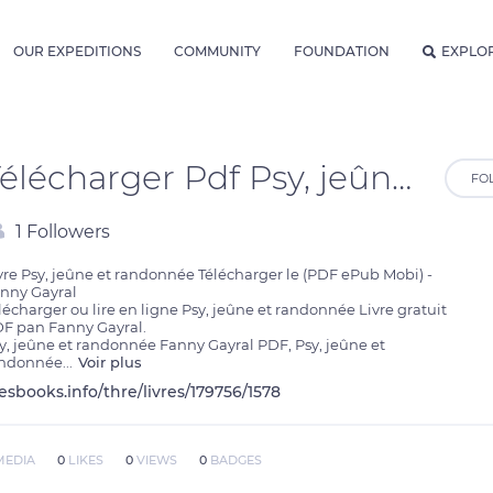
OUR EXPEDITIONS
COMMUNITY
FOUNDATION
EXPLO
Télécharger Pdf Psy, jeûne et randonnée
FO
1 Followers
vre Psy, jeûne et randonnée Télécharger le (PDF ePub Mobi) - 
nny Gayral

lécharger ou lire en ligne Psy, jeûne et randonnée Livre gratuit 
F pan Fanny Gayral.

y, jeûne et randonnée Fanny Gayral PDF, Psy, jeûne et 
andonnée
...
Voir plus
lesbooks.info/thre/livres/179756/1578
MEDIA
0
LIKES
0
VIEWS
0
BADGES