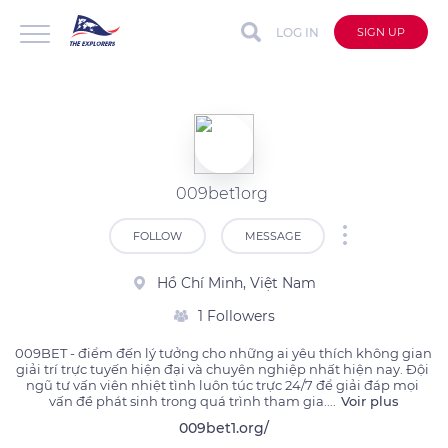
LOG IN
SIGN UP
009bet1org
FOLLOW
MESSAGE
Hồ Chí Minh, Việt Nam
1 Followers
009BET - điểm đến lý tưởng cho những ai yêu thích không gian 
giải trí trực tuyến hiện đại và chuyên nghiệp nhất hiện nay. Đội 
ngũ tư vấn viên nhiệt tình luôn túc trực 24/7 để giải đáp mọi 
vấn đề phát sinh trong quá trình tham gia.
...
Voir plus
009bet1.org/