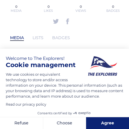
0
0
0
0
MEDIA
LIKES
VIEWS
BADGES
MEDIA
LISTS
BADGES
Welcome to The Explorers!
dichthuathp has not posted any
Cookie management
content yet
We use cookies or equivalent
technology to store and/or access
information on your device. This personal information (such as
your browsing data and IP address) is used to measure content
performance, and learn more about our audience.
Read our privacy policy
Consents certified by
Refuse
Choose
Agree