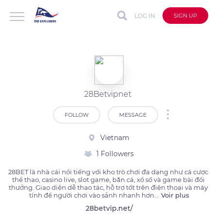
LOG IN
SIGN UP
28Betvipnet
FOLLOW
MESSAGE
Vietnam
1 Followers
28BET là nhà cái nổi tiếng với kho trò chơi đa dạng như cá cược 
thể thao, casino live, slot game, bắn cá, xổ số và game bài đổi 
thưởng. Giao diện dễ thao tác, hỗ trợ tốt trên điện thoại và máy 
tính để người chơi vào sảnh nhanh hơn
...
Voir plus
28betvip.net/