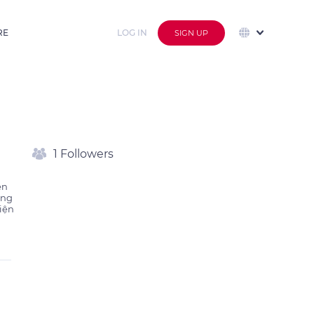
RE
LOG IN
SIGN UP
1 Followers
n 
ng 
iện 