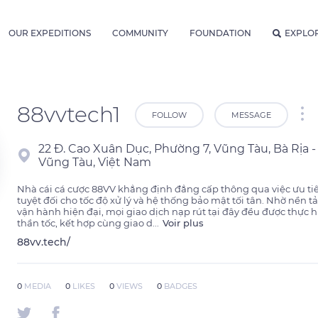
OUR EXPEDITIONS
COMMUNITY
FOUNDATION
EXPLO
88vvtech1
FOLLOW
MESSAGE
22 Đ. Cao Xuân Dục, Phường 7, Vũng Tàu, Bà Rịa -
Vũng Tàu, Việt Nam
Nhà cái cá cược 88VV khẳng định đẳng cấp thông qua việc ưu tiê
tuyệt đối cho tốc độ xử lý và hệ thống bảo mật tối tân. Nhờ nền tả
vận hành hiện đại, mọi giao dịch nạp rút tại đây đều được thực h
thần tốc, kết hợp cùng giao d
...
Voir plus
88vv.tech/
0
MEDIA
0
LIKES
0
VIEWS
0
BADGES