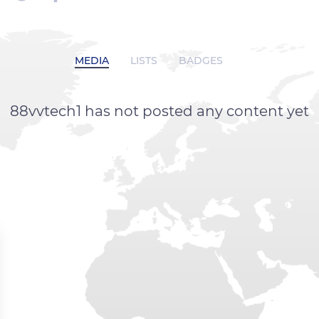
MEDIA
LISTS
BADGES
88vvtech1 has not posted any content yet