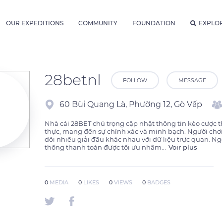
OUR EXPEDITIONS
COMMUNITY
FOUNDATION
EXPLO
28betnl
FOLLOW
MESSAGE
60 Bùi Quang Là, Phường 12, Gò Vấp
Nhà cái 28BET chú trọng cập nhật thông tin kèo cược th
thực, mang đến sự chính xác và minh bạch. Người chơi 
dõi nhiều giải đấu khác nhau với dữ liệu trực quan. Ngo
thống thanh toán được tối ưu nhằm
...
Voir plus
0
MEDIA
0
LIKES
0
VIEWS
0
BADGES