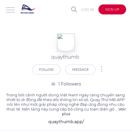
LOG IN
SIGN UP
quaythumb
FOLLOW
MESSAGE
1 Followers
Trong bối cảnh người dùng Việt Nam ngày càng chuyển sang 
thiết bị di động để theo dõi thông tin xổ số, Quay Thử MB APP 
nổi lên như một giải pháp công nghệ đáp ứng đúng nhu cầu 
thực tế. Nền tảng này cung cấp bộ công cụ toàn diện gồ
...
Voir
plus
quaythumb.app/