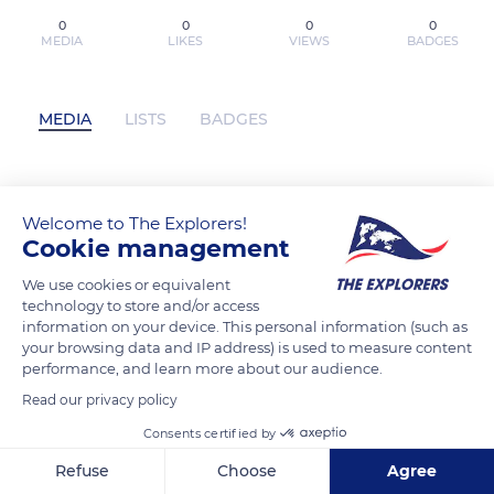
0
0
0
0
MEDIA
LIKES
VIEWS
BADGES
MEDIA
LISTS
BADGES
quaythumb has not posted any content
Welcome to The Explorers!
yet
Cookie management
We use cookies or equivalent
technology to store and/or access
information on your device. This personal information (such as
your browsing data and IP address) is used to measure content
performance, and learn more about our audience.
Read our privacy policy
Consents certified by
Refuse
Choose
Agree