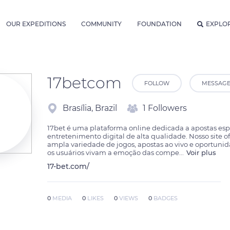
OUR EXPEDITIONS
COMMUNITY
FOUNDATION
EXPLO
17betcom
FOLLOW
MESSAG
Brasília, Brazil
1 Followers
17bet é uma plataforma online dedicada a apostas espo
entretenimento digital de alta qualidade. Nosso site o
ampla variedade de jogos, apostas ao vivo e oportunid
os usuários vivam a emoção das compe
...
Voir plus
17-bet.com/
0
MEDIA
0
LIKES
0
VIEWS
0
BADGES