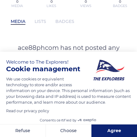
0
0
0
0
MEDIA
LIKES
VIEWS
BADGES
MEDIA
LISTS
BADGES
ace88phcom has not posted any
content yet
Welcome to The Explorers!
Cookie management
We use cookies or equivalent
technology to store and/or access
information on your device. This personal information (such as
your browsing data and IP address) is used to measure content
performance, and learn more about our audience.
Read our privacy policy
Consents certified by
Refuse
Choose
Agree