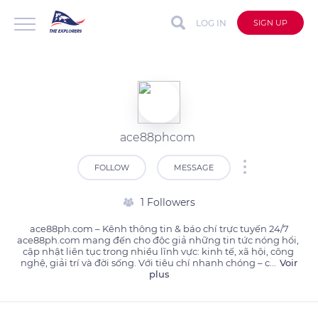
LOG IN
SIGN UP
ace88phcom
FOLLOW
MESSAGE
1 Followers
ace88ph.com – Kênh thông tin & báo chí trực tuyến 24/7

ace88ph.com mang đến cho độc giả những tin tức nóng hổi, 
cập nhật liên tục trong nhiều lĩnh vực: kinh tế, xã hội, công 
nghệ, giải trí và đời sống. Với tiêu chí nhanh chóng – c
...
Voir
plus