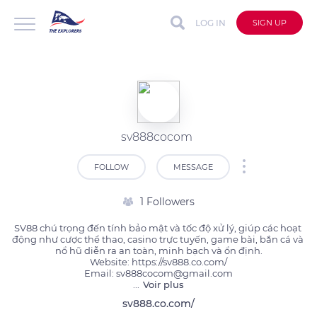
LOG IN
SIGN UP
sv888cocom
FOLLOW
MESSAGE
1 Followers
SV88 chú trọng đến tính bảo mật và tốc độ xử lý, giúp các hoạt 
động như cược thể thao, casino trực tuyến, game bài, bắn cá và 
nổ hũ diễn ra an toàn, minh bạch và ổn định.

Website: https://sv888.co.com/

...
Voir plus
sv888.co.com/