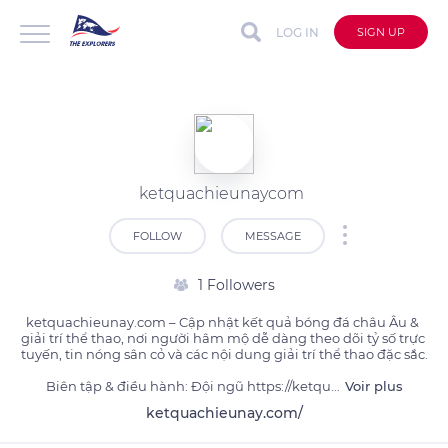
LOG IN
SIGN UP
ketquachieunaycom
FOLLOW
MESSAGE
1 Followers
ketquachieunay.com – Cập nhật kết quả bóng đá châu Âu & 
giải trí thể thao, nơi người hâm mộ dễ dàng theo dõi tỷ số trực 
tuyến, tin nóng sân cỏ và các nội dung giải trí thể thao đặc sắc.

Biên tập & điều hành: Đội ngũ https://ketqu
...
Voir plus
ketquachieunay.com/