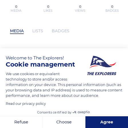
0
0
0
0
MEDIA
LIKES
VIEWS
BADGES
MEDIA
LISTS
BADGES
ketquachieunaycom has not posted any
Welcome to The Explorers!
content yet
Cookie management
We use cookies or equivalent
technology to store and/or access
information on your device. This personal information (such as
your browsing data and IP address) is used to measure content
performance, and learn more about our audience.
Read our privacy policy
Consents certified by
Refuse
Choose
Agree