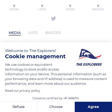
0
0
0
0
MEDIA
LIKES
VIEWS
BADGES
MEDIA
LISTS
BADGES
Welcome to The Explorers!
cary2012 has not posted any content yet
Cookie management
We use cookies or equivalent
technology to store and/or access
information on your device. This personal information (such as
your browsing data and IP address) is used to measure content
performance, and learn more about our audience.
Read our privacy policy
Consents certified by
Refuse
Choose
Agree