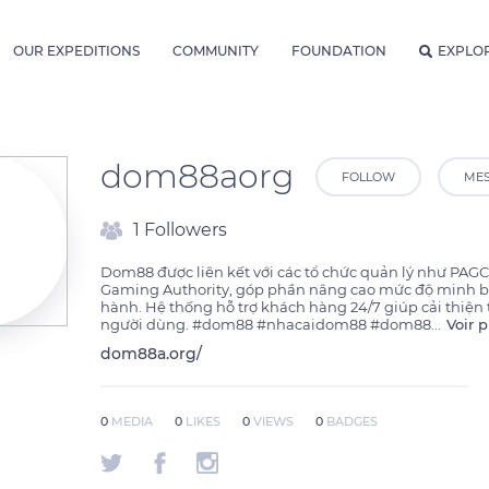
OUR EXPEDITIONS
COMMUNITY
FOUNDATION
EXPLO
dom88aorg
FOLLOW
ME
1 Followers
Dom88 được liên kết với các tổ chức quản lý như PAGC
Gaming Authority, góp phần nâng cao mức độ minh bạ
hành. Hệ thống hỗ trợ khách hàng 24/7 giúp cải thiện 
người dùng. #dom88 #nhacaidom88 #dom88
...
Voir p
dom88a.org/
0
MEDIA
0
LIKES
0
VIEWS
0
BADGES