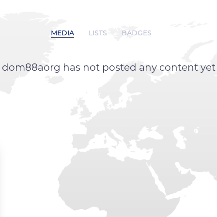
MEDIA
LISTS
BADGES
dom88aorg has not posted any content yet