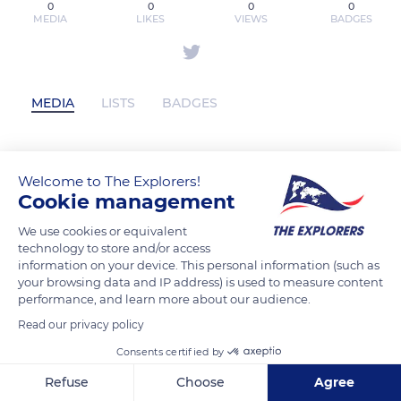
0
0
0
0
MEDIA
LIKES
VIEWS
BADGES
MEDIA
LISTS
BADGES
9betsoccer has not posted any content
Welcome to The Explorers!
Cookie management
yet
We use cookies or equivalent
technology to store and/or access
information on your device. This personal information (such as
your browsing data and IP address) is used to measure content
performance, and learn more about our audience.
Read our privacy policy
Consents certified by
Refuse
Choose
Agree