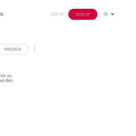
RE
LOG IN
SIGN UP
MESSAGE
ối ưu 
số đến 