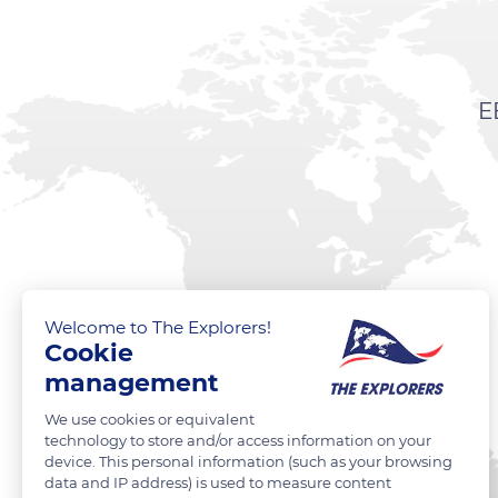
E
Welcome to The Explorers!
Cookie
management
We use cookies or equivalent
technology to store and/or access information on your
device. This personal information (such as your browsing
data and IP address) is used to measure content