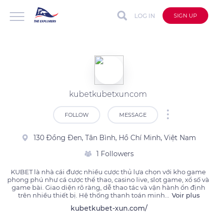
LOG IN
SIGN UP
kubetkubetxuncom
FOLLOW
MESSAGE
130 Đồng Đen, Tân Bình, Hồ Chí Minh, Việt Nam
1 Followers
KUBET là nhà cái được nhiều cược thủ lựa chọn với kho game 
phong phú như cá cược thể thao, casino live, slot game, xổ số và 
game bài. Giao diện rõ ràng, dễ thao tác và vận hành ổn định 
trên nhiều thiết bị. Hệ thống thanh toán minh
...
Voir plus
kubetkubet-xun.com/