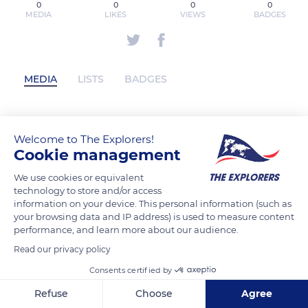
0
0
0
0
MEDIA
LIKES
VIEWS
BADGES
MEDIA
LISTS
BADGES
sin88bcocom has not posted any
Welcome to The Explorers!
Cookie management
content yet
We use cookies or equivalent
technology to store and/or access
information on your device. This personal information (such as
your browsing data and IP address) is used to measure content
performance, and learn more about our audience.
Read our privacy policy
Consents certified by
Refuse
Choose
Agree