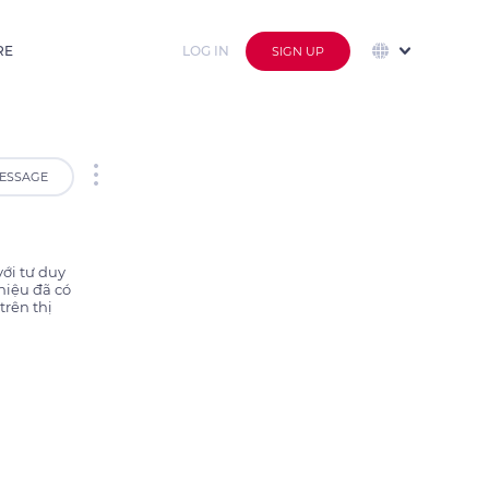
RE
LOG IN
SIGN UP
ESSAGE
i tư duy 
iệu đã có 
rên thị 