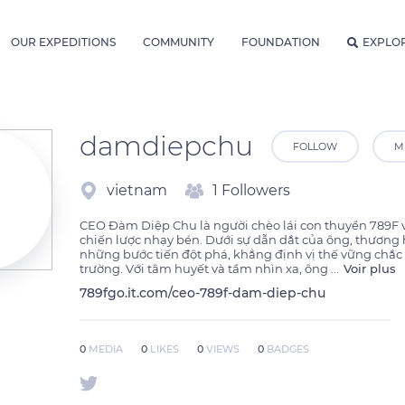
OUR EXPEDITIONS
COMMUNITY
FOUNDATION
EXPLO
damdiepchu
FOLLOW
M
vietnam
1 Followers
CEO Đàm Diệp Chu là người chèo lái con thuyền 789F vớ
chiến lược nhạy bén. Dưới sự dẫn dắt của ông, thương h
những bước tiến đột phá, khẳng định vị thế vững chắc t
trường. Với tâm huyết và tầm nhìn xa, ông 
...
Voir plus
789fgo.it.com/ceo-789f-dam-diep-chu
0
MEDIA
0
LIKES
0
VIEWS
0
BADGES