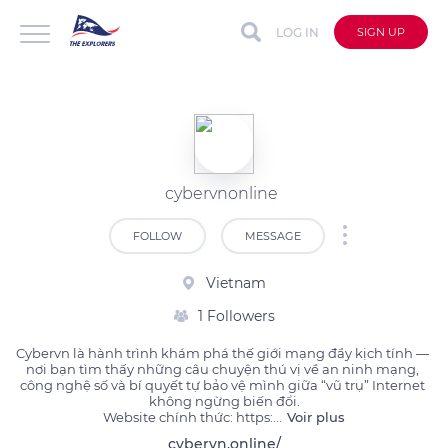
LOG IN
SIGN UP
cybervnonline
FOLLOW
MESSAGE
Vietnam
1 Followers
Cybervn là hành trình khám phá thế giới mạng đầy kịch tính — 
nơi bạn tìm thấy những câu chuyện thú vị về an ninh mạng, 
công nghệ số và bí quyết tự bảo vệ mình giữa “vũ trụ” Internet 
không ngừng biến đổi.

Website chính thức: https:
...
Voir plus
cybervn.online/