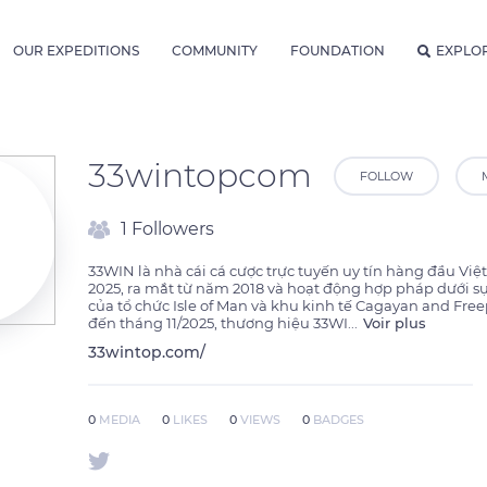
OUR EXPEDITIONS
COMMUNITY
FOUNDATION
EXPLO
33wintopcom
FOLLOW
1 Followers
33WIN là nhà cái cá cược trực tuyến uy tín hàng đầu Vi
2025, ra mắt từ năm 2018 và hoạt động hợp pháp dưới sự
của tổ chức Isle of Man và khu kinh tế Cagayan and Freep
đến tháng 11/2025, thương hiệu 33WI
...
Voir plus
33wintop.com/
0
MEDIA
0
LIKES
0
VIEWS
0
BADGES