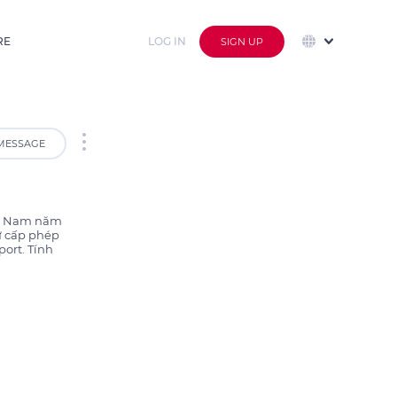
RE
LOG IN
SIGN UP
MESSAGE
ệt Nam năm 
 cấp phép 
ort. Tính 