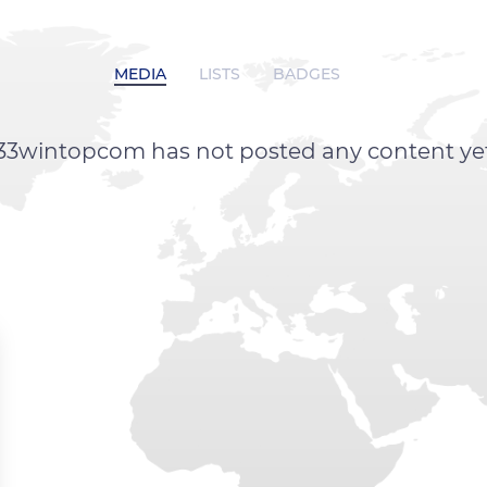
MEDIA
LISTS
BADGES
33wintopcom has not posted any content ye