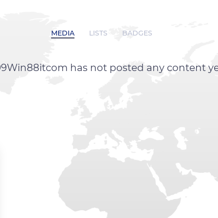
MEDIA
LISTS
BADGES
99Win88itcom has not posted any content ye