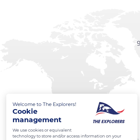
Welcome to The Explorers!
Cookie
management
We use cookies or equivalent
technology to store and/or access information on your