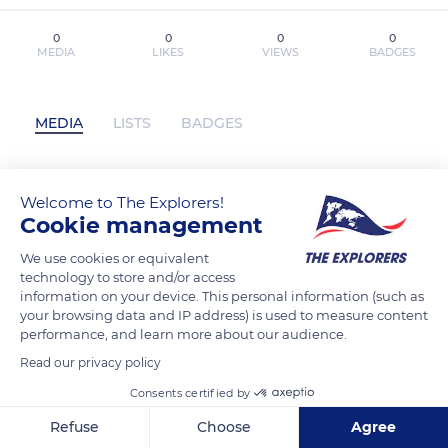
0
0
0
0
MEDIA
LIKES
VIEWS
BADGES
MEDIA
LISTS
BADGES
Welcome to The Explorers!
handukhangatcom has not posted any
Cookie management
content yet
We use cookies or equivalent
technology to store and/or access
information on your device. This personal information (such as
your browsing data and IP address) is used to measure content
performance, and learn more about our audience.
Read our privacy policy
Consents certified by
Refuse
Choose
Agree