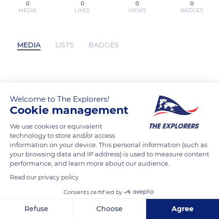
0
0
0
0
MEDIA
LIKES
VIEWS
BADGES
MEDIA
LISTS
BADGES
iwinnjpnet has not posted any content
yet
Welcome to The Explorers!
Cookie management
We use cookies or equivalent
technology to store and/or access
information on your device. This personal information (such as
your browsing data and IP address) is used to measure content
performance, and learn more about our audience.
Read our privacy policy
Consents certified by
Refuse
Choose
Agree