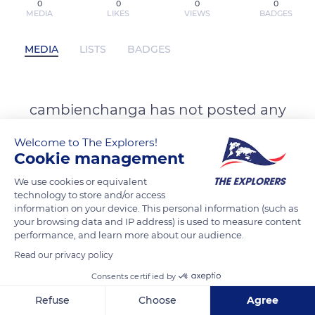
0
0
0
0
MEDIA
LIKES
VIEWS
BADGES
MEDIA
LISTS
BADGES
cambienchanga has not posted any
content yet
Welcome to The Explorers!
Cookie management
We use cookies or equivalent
technology to store and/or access
information on your device. This personal information (such as
your browsing data and IP address) is used to measure content
performance, and learn more about our audience.
Read our privacy policy
Consents certified by
Refuse
Choose
Agree