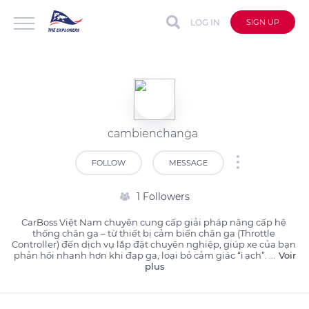
LOG IN
SIGN UP
cambienchanga
FOLLOW
MESSAGE
1 Followers
CarBoss Việt Nam chuyên cung cấp giải pháp nâng cấp hệ 
thống chân ga – từ thiết bị cảm biến chân ga (Throttle 
Controller) đến dịch vụ lắp đặt chuyên nghiệp, giúp xe của bạn 
phản hồi nhanh hơn khi đạp ga, loại bỏ cảm giác “ì ạch”. 
...
Voir
plus