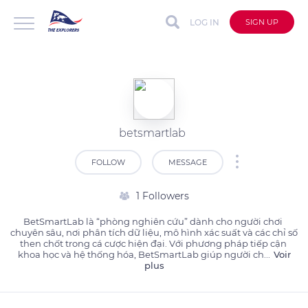
LOG IN
SIGN UP
betsmartlab
FOLLOW
MESSAGE
1 Followers
BetSmartLab là “phòng nghiên cứu” dành cho người chơi 
chuyên sâu, nơi phân tích dữ liệu, mô hình xác suất và các chỉ số 
then chốt trong cá cược hiện đại. Với phương pháp tiếp cận 
khoa học và hệ thống hóa, BetSmartLab giúp người ch
...
Voir
plus