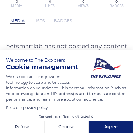
0
0
0
0
MEDIA
LIKES
VIEWS
BADGES
MEDIA
LISTS
BADGES
betsmartlab has not posted any content
yet
Welcome to The Explorers!
Cookie management
We use cookies or equivalent
technology to store and/or access
information on your device. This personal information (such as
your browsing data and IP address) is used to measure content
performance, and learn more about our audience.
Read our privacy policy
Consents certified by
Refuse
Choose
Agree