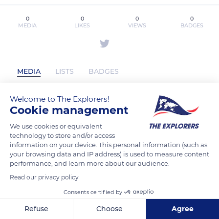
0
0
0
0
MEDIA
LIKES
VIEWS
BADGES
MEDIA
LISTS
BADGES
Welcome to The Explorers!
Cookie management
32WINBAND has not posted any
content yet
We use cookies or equivalent
technology to store and/or access
information on your device. This personal information (such as
your browsing data and IP address) is used to measure content
performance, and learn more about our audience.
Read our privacy policy
Consents certified by
Refuse
Choose
Agree