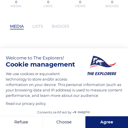
0
0
0
0
MEDIA
LIKES
VIEWS
BADGES
MEDIA
LISTS
BADGES
fly88hcom1 has not posted any content
yet
Welcome to The Explorers!
Cookie management
We use cookies or equivalent
technology to store and/or access
information on your device. This personal information (such as
your browsing data and IP address) is used to measure content
performance, and learn more about our audience.
Read our privacy policy
Consents certified by
Refuse
Choose
Agree