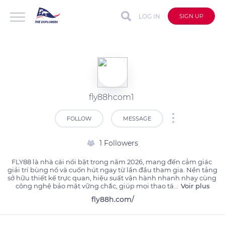
LOG IN
SIGN UP
fly88hcom1
FOLLOW
MESSAGE
1 Followers
FLY88 là nhà cái nổi bật trong năm 2026, mang đến cảm giác 
giải trí bùng nổ và cuốn hút ngay từ lần đầu tham gia. Nền tảng 
sở hữu thiết kế trực quan, hiệu suất vận hành nhanh nhạy cùng 
công nghệ bảo mật vững chắc, giúp mọi thao tá
...
Voir plus
fly88h.com/