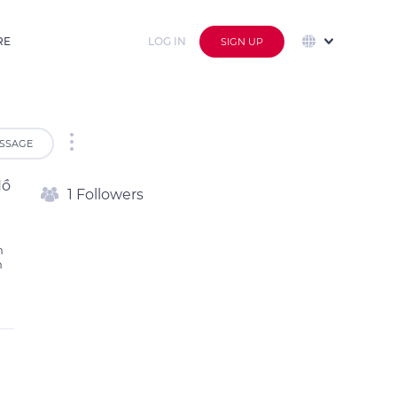
RE
LOG IN
SIGN UP
SSAGE
Hồ
1 Followers
 
 