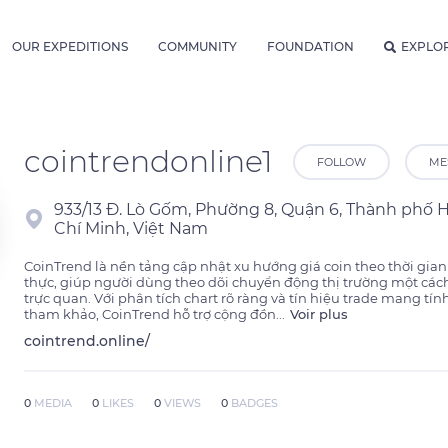
OUR EXPEDITIONS
COMMUNITY
FOUNDATION
EXPLO
cointrendonline1
FOLLOW
ME
933/13 Đ. Lò Gốm, Phường 8, Quận 6, Thành phố 
Chí Minh, Việt Nam
CoinTrend là nền tảng cập nhật xu hướng giá coin theo thời gian 
thực, giúp người dùng theo dõi chuyển động thị trường một cách
trực quan. Với phân tích chart rõ ràng và tín hiệu trade mang tính
tham khảo, CoinTrend hỗ trợ cộng đồn
...
Voir plus
cointrend.online/
0
MEDIA
0
LIKES
0
VIEWS
0
BADGES