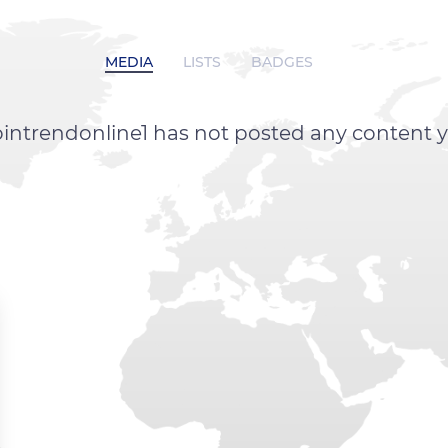
MEDIA
LISTS
BADGES
ointrendonline1 has not posted any content y