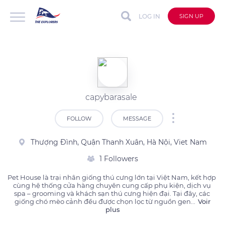
LOG IN
SIGN UP
capybarasale
FOLLOW
MESSAGE
Thượng Đình, Quận Thanh Xuân, Hà Nội, Viet Nam
1 Followers
Pet House là trại nhân giống thú cưng lớn tại Việt Nam, kết hợp 
cùng hệ thống cửa hàng chuyên cung cấp phụ kiện, dịch vụ 
spa – grooming và khách sạn thú cưng hiện đại. Tại đây, các 
giống chó mèo cảnh đều được chọn lọc từ nguồn gen
...
Voir
plus