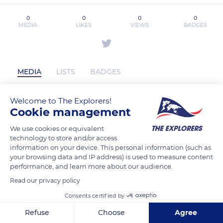
0
0
0
0
MEDIA
LIKES
VIEWS
BADGES
MEDIA
LISTS
BADGES
Welcome to The Explorers!
Cookie management
capybarasale has not posted any
content yet
We use cookies or equivalent
technology to store and/or access
information on your device. This personal information (such as
your browsing data and IP address) is used to measure content
performance, and learn more about our audience.
Read our privacy policy
Consents certified by
Refuse
Choose
Agree