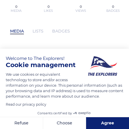
0
0
0
0
MEDIA
LIKES
VIEWS
BADGES
MEDIA
LISTS
BADGES
Como arruinar um casamento - Um livro
Welcome to The Explorers!
sobre recomeços e amizades
Cookie management
improváveis, vencedor do prêmio
We use cookies or equivalent
Goodreads by Alison Espach, Laura
technology to store and/or access
Folgueira on Ipad has not posted any
information on your device. This personal information (such as
content yet
your browsing data and IP address) is used to measure content
performance, and learn more about our audience.
Read our privacy policy
Consents certified by
Refuse
Choose
Agree