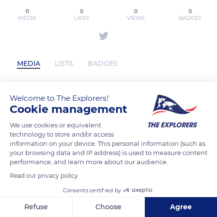
0
0
0
0
MEDIA
LIKES
VIEWS
BADGES
MEDIA
LISTS
BADGES
Welcome to The Explorers!
wi88vbiz has not posted any content
Cookie management
yet
We use cookies or equivalent
technology to store and/or access
information on your device. This personal information (such as
your browsing data and IP address) is used to measure content
performance, and learn more about our audience.
Read our privacy policy
Consents certified by
Refuse
Choose
Agree