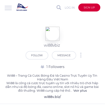
LOG IN
SIGN UP
wi88vbiz
FOLLOW
MESSAGE
1 Followers
Wi88 – Trang Cá Cược Bóng Đá Và Casino Trực Tuyến Uy Tín 
Hàng Đầu Việt Nam

Wi88 là cổng cá cược trực tuyến uy tín với nhiều trò chơi hấp 
dẫn như cá độ bóng đá, casino online, slot nổ hũ và game bài 
đổi thưởng. Wi88 cung cấp hệ thố
...
Voir plus
wi88v.biz/