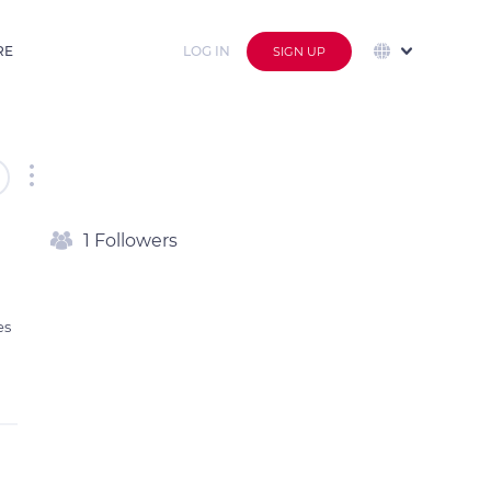
RE
LOG IN
SIGN UP
1 Followers
s 