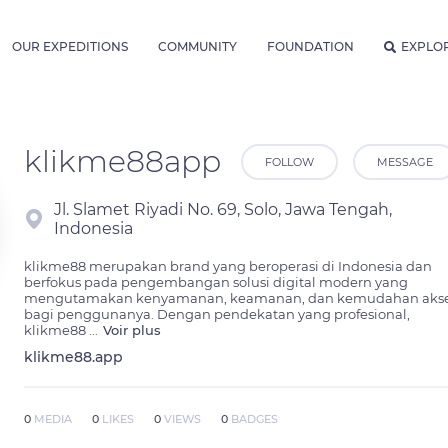
OUR EXPEDITIONS
COMMUNITY
FOUNDATION
EXPLO
klikme88app
FOLLOW
MESSAGE
Jl. Slamet Riyadi No. 69, Solo, Jawa Tengah,
Indonesia
klikme88 merupakan brand yang beroperasi di Indonesia dan 
berfokus pada pengembangan solusi digital modern yang 
mengutamakan kenyamanan, keamanan, dan kemudahan akse
bagi penggunanya. Dengan pendekatan yang profesional, 
klikme88 
...
Voir plus
klikme88.app
0
MEDIA
0
LIKES
0
VIEWS
0
BADGES