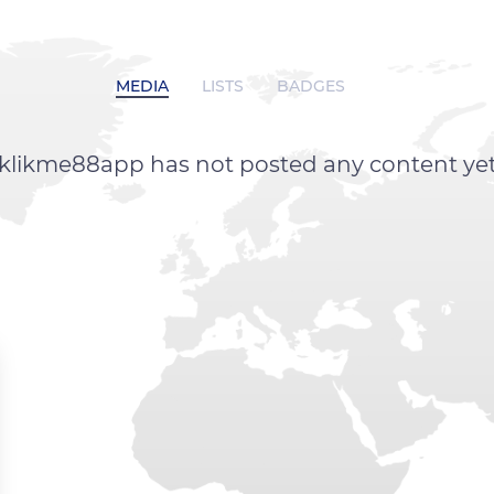
MEDIA
LISTS
BADGES
klikme88app has not posted any content ye