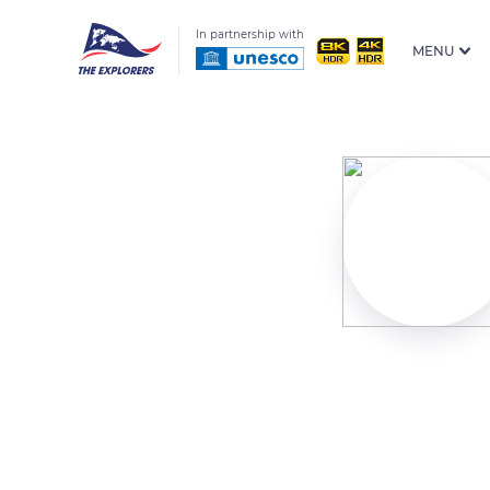
In partnership with
MENU