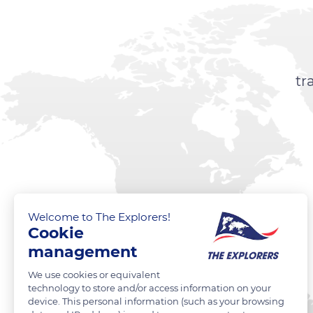
tr
Welcome to The Explorers!
Cookie
management
We use cookies or equivalent
technology to store and/or access information on your
device. This personal information (such as your browsing