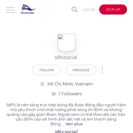
LOG IN
SIGN UP
s8tvsocial
FOLLOW
MESSAGE
Hồ Chí Minh, Vietnam
1 Followers
S8TV là nền tảng trực tiếp bóng đá được đông đảo người hâm 
mộ yêu thích nhờ chất lượng phát sóng ổn định và không 
quảng cáo gây gián đoạn. Người xem có thể theo dõi các trận 
cầu đỉnh cao với hình ảnh sắc nét và âm thanh sống 
động.
...
Voir plus
s8tv.social/