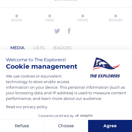
0
0
0
0
MEDIA
LIKES
VIEWS
BADGES
MEDIA
LISTS
BADGES
Welcome to The Explorers!
Cookie management
s8tvsocial has not posted any content
We use cookies or equivalent
yet
technology to store and/or access
information on your device. This personal information (such as
your browsing data and IP address) is used to measure content
performance, and learn more about our audience.
Read our privacy policy
Consents certified by
Refuse
Choose
Agree