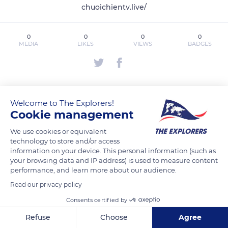
chuoichientv.live/
0
0
0
0
MEDIA
LIKES
VIEWS
BADGES
MEDIA
LISTS
BADGES
Welcome to The Explorers!
Cookie management
We use cookies or equivalent
chuoichientvlive has not posted any
technology to store and/or access
content yet
information on your device. This personal information (such as
your browsing data and IP address) is used to measure content
performance, and learn more about our audience.
Read our privacy policy
Consents certified by
Refuse
Choose
Agree