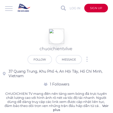
LOG IN
SIGN UP
chuoichientvlive
FOLLOW
MESSAGE
37 Quang Trung, Khu Phố 4, An Hội Tây, Hồ Chí Minh,
Vietnam
1 Followers
CHUOICHIEN TV mang đến nền tảng xem bóng đá trực tuyến 
chất lượng cao với hình ảnh rõ nét và tốc độ tải nhanh. Người 
dùng dễ dàng truy cập các link xem được cập nhật liên tục, 
đảm bảo theo dõi trọn vẹn những trận đấu hấp dẫn từ cá
...
Voir
plus