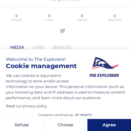
0
0
0
0
MEDIA
LIKES
VIEWS
BADGES
MEDIA
LISTS
BADGES
Welcome to The Explorers!
Cookie management
luckywintech has not posted any
We use cookies or equivalent
content yet
technology to store and/or access
information on your device. This personal information (such as
your browsing data and IP address) is used to measure content
performance, and learn more about our audience.
Read our privacy policy
Consents certified by
Refuse
Choose
Agree