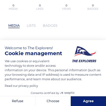
0
0
0
0
MEDIA
LIKES
VIEWS
BADGES
MEDIA
LISTS
BADGES
[PDF/Kindle] La Servante écarlate ; Les
Welcome to The Explorers!
Testaments. Coffret en 2 volumes, avec 1
Cookie management
affiche et 6 cartes postales par Margaret
We use cookies or equivalent
Atwood has not posted any content yet
technology to store and/or access
information on your device. This personal information (such as
your browsing data and IP address) is used to measure content
performance, and learn more about our audience.
Read our privacy policy
Consents certified by
Refuse
Choose
Agree