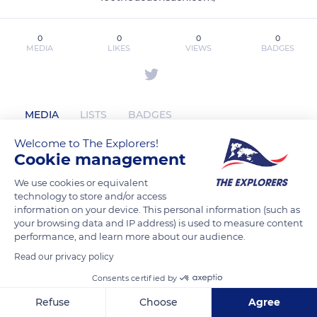
0
0
0
0
MEDIA
LIKES
VIEWS
BADGES
MEDIA
LISTS
BADGES
Welcome to The Explorers!
Cookie management
100trieucuonsach has not posted any
We use cookies or equivalent
content yet
technology to store and/or access
information on your device. This personal information (such as
your browsing data and IP address) is used to measure content
performance, and learn more about our audience.
Read our privacy policy
Consents certified by
Refuse
Choose
Agree