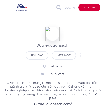
LOG IN
SIGN UP
100trieucuonsach
FOLLOW
MESSAGE
vietnam
1 Followers
ONBET là minh chứng rõ nét cho sự phát triển vượt bậc của 
ngành giải trí trực tuyến hiện đại. Với hệ thống vận hành 
chuyên nghiệp, giao diện thân thiện và kho trò chơi phong phú, 
nền tảng này mang đến trải nghiệm hoàn hảo cho ngườ
...
Voir
plus
100trieucuonsach.com/