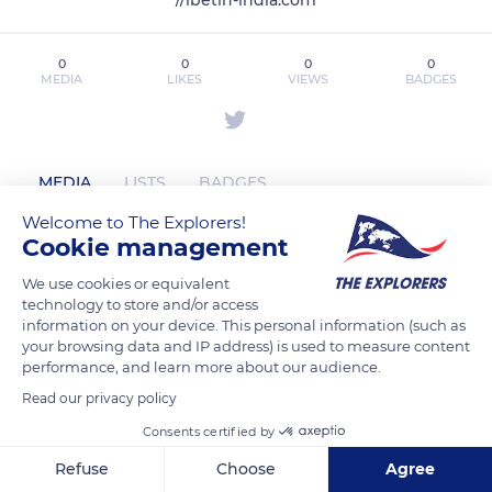
//ibetin-india.com
0
0
0
0
MEDIA
LIKES
VIEWS
BADGES
MEDIA
LISTS
BADGES
Welcome to The Explorers!
Cookie management
ibetinindiasupport has not posted any
We use cookies or equivalent
content yet
technology to store and/or access
information on your device. This personal information (such as
your browsing data and IP address) is used to measure content
performance, and learn more about our audience.
Read our privacy policy
Consents certified by
Refuse
Choose
Agree