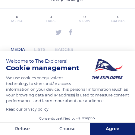
0
0
0
0
MEDIA
LIKES
VIEWS
BADGES
MEDIA
LISTS
BADGES
Welcome to The Explorers!
Cookie management
rikvip1design has not posted any
We use cookies or equivalent
content yet
technology to store and/or access
information on your device. This personal information (such as
your browsing data and IP address) is used to measure content
performance, and learn more about our audience.
Read our privacy policy
Consents certified by
Refuse
Choose
Agree