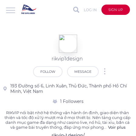
LOG IN
SIGN UP
rikvip1design
FOLLOW
MESSAGE
193 Đường số 6, Linh Xuân, Thủ Đức, Thành phố Hồ Chí
Minh, Việt Nam
1 Followers
RIKVIP nổi bật nhờ hệ thống vận hành ổn định, giao diện thân 
thiện và tốc độ xử lý mượt mà ở mọi thiết bị. Nền tảng cung cấp 
danh mục game đa dạng như casino live, nổ hũ, tài xỉu, bắn cá 
và game bài truyền thống, đáp ứng mọi phong
...
Voir plus
rikvip-1.design/