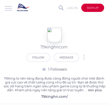
LOG IN
SIGN UP
79kinghncom
FOLLOW
MESSAGE
1 Followers
79King là nền tảng đang được cộng đồng người chơi Việt đánh 
giá cực cao về chất lượng cũng như độ uy tín. Bạn sẽ được thử 
sức với hàng trăm ngàn siêu phẩm game cùng tỷ lệ thưởng hấp 
dẫn. Khám phá ngay nền tảng giải trí trực tuyến 
...
Voir plus
79kinghn.com/