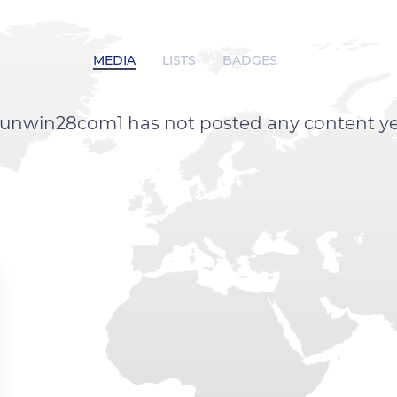
MEDIA
LISTS
BADGES
unwin28com1 has not posted any content y