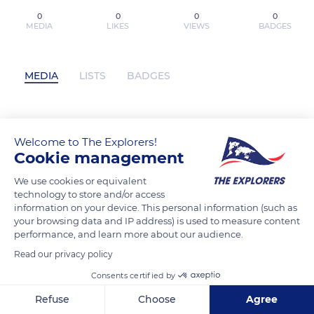
0
0
0
0
MEDIA
LIKES
VIEWS
BADGES
MEDIA
LISTS
BADGES
CUANDO EL CAFE ESTE LISTO (ANTES
Welcome to The Explorers!
DE QUE SE ENFRÍE EL CAFÉ 5) ePub
Cookie management
gratis has not posted any content yet
We use cookies or equivalent
technology to store and/or access
information on your device. This personal information (such as
your browsing data and IP address) is used to measure content
performance, and learn more about our audience.
Read our privacy policy
Consents certified by
Refuse
Choose
Agree