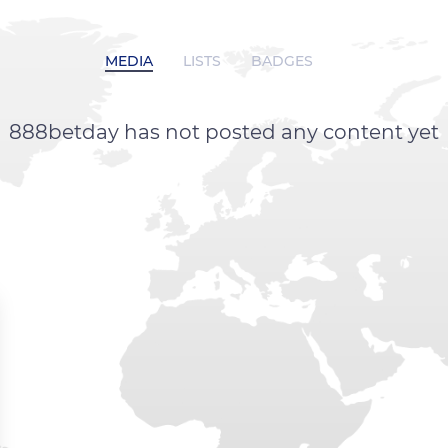
MEDIA
LISTS
BADGES
888betday has not posted any content yet