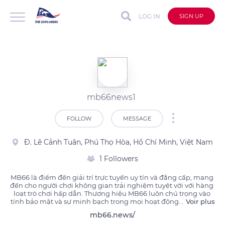
LOG IN
SIGN UP
mb66news1
FOLLOW
MESSAGE
Đ. Lê Cảnh Tuân, Phú Thọ Hòa, Hồ Chí Minh, Việt Nam
1 Followers
MB66 là điểm đến giải trí trực tuyến uy tín và đẳng cấp, mang 
đến cho người chơi không gian trải nghiệm tuyệt vời với hàng 
loạt trò chơi hấp dẫn. Thương hiệu MB66 luôn chú trọng vào 
tính bảo mật và sự minh bạch trong mọi hoạt động
...
Voir plus
mb66.news/