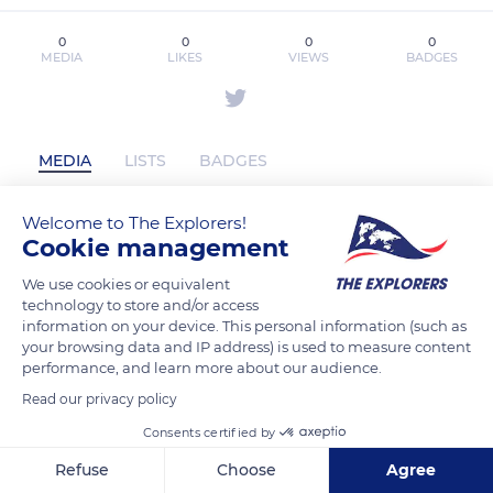
0
0
0
0
MEDIA
LIKES
VIEWS
BADGES
MEDIA
LISTS
BADGES
Welcome to The Explorers!
Cookie management
mb66news1 has not posted any content
yet
We use cookies or equivalent
technology to store and/or access
information on your device. This personal information (such as
your browsing data and IP address) is used to measure content
performance, and learn more about our audience.
Read our privacy policy
Consents certified by
Refuse
Choose
Agree